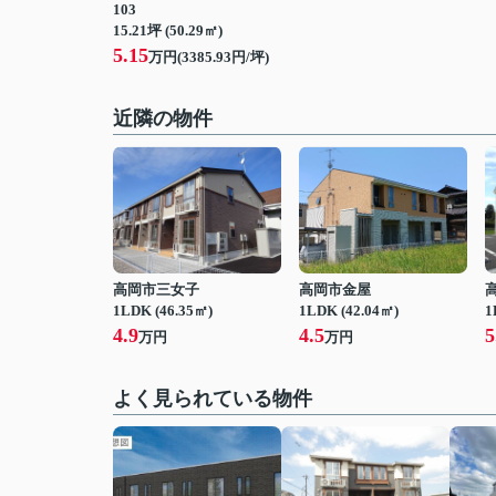
103
15.21坪 (50.29㎡)
5.15
万円(3385.93円/坪)
近隣の物件
高岡市三女子
高岡市金屋
1LDK (46.35㎡)
1LDK (42.04㎡)
1
4.9
4.5
5
万円
万円
よく見られている物件