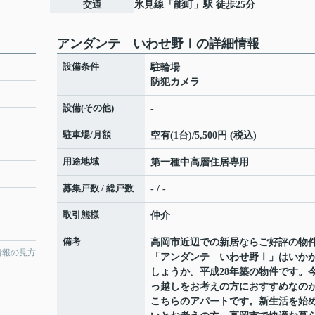
交通
氷見線
「
能町
」駅 徒歩25分
アンダンテ いわせ野Ⅰの詳細情報
設備条件
駐輪場
防犯カメラ
設備(その他)
-
駐車場/月額
空有(1台)/5,500円 (税込)
用途地域
第一種中高層住居専用
募集戸数 / 総戸数
- / -
取引態様
仲介
備考
高岡市近辺での新居ならご好評の物
情報の見方
「アンダンテ いわせ野Ⅰ」はいか
しょうか。平成28年築の物件です。
っ越しをお考えの方におすすめなの
こちらのアパートです。新生活を始