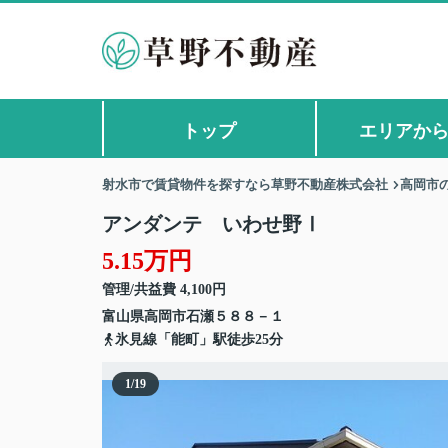
トップ
エリアか
射水市で賃貸物件を探すなら草野不動産株式会社
高岡市
アンダンテ いわせ野Ⅰ
5.15万円
管理/共益費 4,100円
富山県
高岡市
石瀬
５８８－１
氷見線「能町」駅徒歩25分
1
/
19