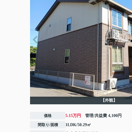
【外観】
価格
5.15万円
管理/共益費
4,100円
間取り/面積
1LDK/50.29㎡