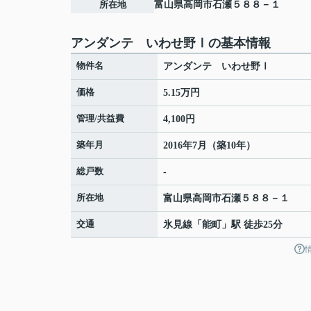
所在地
富山県
高岡市
石瀬
５８８－１
アンダンテ いわせ野Ⅰの基本情報
物件名
アンダンテ いわせ野Ⅰ
価格
5.15万円
管理/共益費
4,100円
築年月
2016年7月（築10年）
総戸数
-
所在地
富山県
高岡市
石瀬
５８８－１
交通
氷見線
「
能町
」駅 徒歩25分