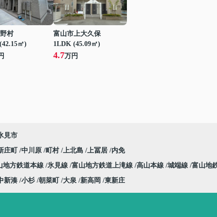
野村
富山市上大久保
(42.15㎡)
1LDK (45.09㎡)
4.7
円
万円
氷見市
新庄町
中川原
町村
上北島
上冨居
内免
山地方鉄道本線
氷見線
富山地方鉄道上滝線
高山本線
城端線
富山地
中新湊
小杉
朝菜町
大泉
新高岡
東新庄