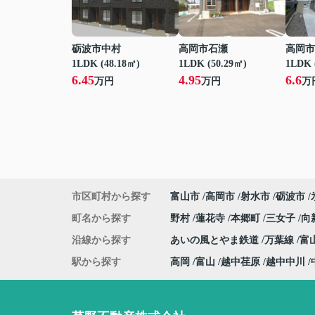
砺波市中村
高岡市石瀬
高岡市
1LDK (48.18㎡)
1LDK (50.29㎡)
1LDK 
6.45
4.95
6.6
万円
万円
万
市区町村から探す
富山市
高岡市
射水市
砺波市
町名から探す
野村
蓮花寺
本郷町
三女子
向
沿線から探す
あいの風とやま鉄道
万葉線
富
駅から探す
高岡
富山
越中荏原
越中中川