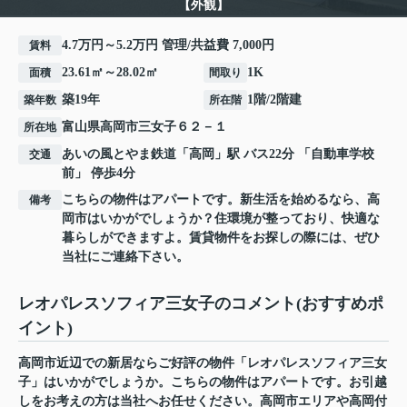
【外観】
4.7万円～5.2万円 管理/共益費 7,000円
賃料
23.61㎡～28.02㎡
1K
面積
間取り
築19年
1階/2階建
築年数
所在階
富山県
高岡市
三女子
６２－１
所在地
あいの風とやま鉄道
「
高岡
」駅 バス22分 「自動車学校
交通
前」 停歩4分
こちらの物件はアパートです。新生活を始めるなら、高
備考
岡市はいかがでしょうか？住環境が整っており、快適な
暮らしができますよ。賃貸物件をお探しの際には、ぜひ
当社にご連絡下さい。
レオパレスソフィア三女子のコメント(おすすめポ
イント)
高岡市近辺での新居ならご好評の物件「レオパレスソフィア三女
子」はいかがでしょうか。こちらの物件はアパートです。お引越
しをお考えの方は当社へお任せください。高岡市エリアや高岡付