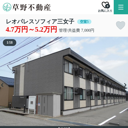
0
お気に入り
レオパレスソフィア三女子
空室5
4.7万円～5.2万円
管理/共益費 7,000円
1
/
18