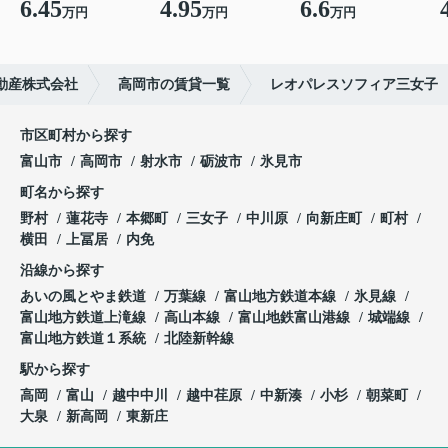
6.45
4.95
6.6
万円
万円
万円
動産株式会社
高岡市の賃貸一覧
レオパレスソフィア三女子
市区町村から探す
富山市
高岡市
射水市
砺波市
氷見市
町名から探す
野村
蓮花寺
本郷町
三女子
中川原
向新庄町
町村
横田
上冨居
内免
沿線から探す
あいの風とやま鉄道
万葉線
富山地方鉄道本線
氷見線
富山地方鉄道上滝線
高山本線
富山地鉄富山港線
城端線
富山地方鉄道１系統
北陸新幹線
駅から探す
高岡
富山
越中中川
越中荏原
中新湊
小杉
朝菜町
大泉
新高岡
東新庄