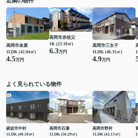
近隣の物件
高岡市赤祖父
1K (23.18㎡)
高岡市金屋
高岡市三女子
6.3
万円
1LDK (42.04㎡)
1LDK (46.35㎡)
1
4.5
4.9
万円
万円
よく見られている物件
砺波市中村
高岡市石瀬
高岡市野村
1LDK (48.18㎡)
1LDK (50.29㎡)
1LDK (42.15㎡)
1