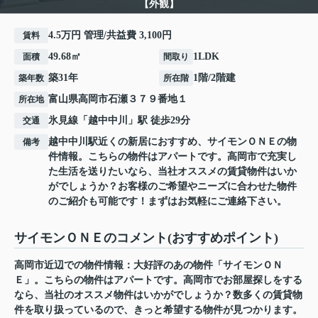
【外観】
4.5万円 管理/共益費 3,100円
賃料
49.68㎡
1LDK
面積
間取り
築31年
1階/2階建
築年数
所在階
富山県
高岡市
石瀬
３７９番地１
所在地
氷見線
「
越中中川
」駅 徒歩29分
交通
越中中川駅近くの新居におすすめ、サイモンＯＮＥの物
備考
件情報。こちらの物件はアパートです。高岡市で充実し
た生活を送りたいなら、当社オススメの賃貸物件はいか
がでしょうか？お客様のご希望やニーズに合わせた物件
のご紹介も可能です！まずはお気軽にご連絡下さい。
サイモンＯＮＥのコメント(おすすめポイント)
高岡市近辺での物件情報：大好評のあの物件「サイモンＯＮ
Ｅ」。こちらの物件はアパートです。高岡市でお部屋探しをする
なら、当社のオススメ物件はいかがでしょうか？数多くの賃貸物
件を取り扱っているので、きっと希望する物件が見つかります。