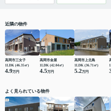
近隣の物件
高岡市三女子
高岡市金屋
高岡市上北島
1
1LDK (46.35㎡)
1LDK (42.04㎡)
1LDK (36.71㎡)
4.9
4.5
5.2
万円
万円
万円
よく見られている物件