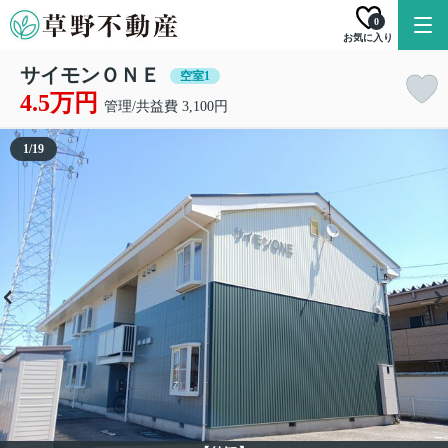
0
お気に入り
サイモンＯＮＥ
空室1
4.5万円
管理/共益費 3,100円
1
/
19