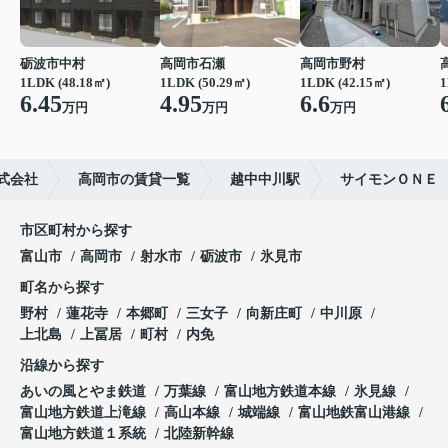
砺波市中村
高岡市石瀬
高岡市野村
1LDK (48.18㎡)
1LDK (50.29㎡)
1LDK (42.15㎡)
1
6.45
4.95
6.6
万円
万円
万円
式会社
高岡市の賃貸一覧
越中中川駅
サイモンＯＮＥ
市区町村から探す
富山市
高岡市
射水市
砺波市
氷見市
町名から探す
野村
蓮花寺
本郷町
三女子
向新庄町
中川原
上北島
上冨居
町村
内免
沿線から探す
あいの風とやま鉄道
万葉線
富山地方鉄道本線
氷見線
富山地方鉄道上滝線
高山本線
城端線
富山地鉄富山港線
富山地方鉄道１系統
北陸新幹線