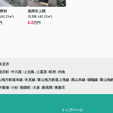
野村
高岡市上関
(42.15㎡)
1LDK (42.23㎡)
6.8
円
万円
氷見市
新庄町
中川原
上北島
上冨居
町村
内免
山地方鉄道本線
氷見線
富山地方鉄道上滝線
高山本線
城端線
富山地
中新湊
小杉
朝菜町
大泉
新高岡
東新庄
トップページ