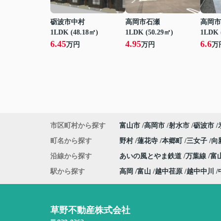
砺波市中村
高岡市石瀬
高岡市
1LDK (48.18㎡)
1LDK (50.29㎡)
1LDK 
6.45
4.95
6.6
万円
万円
万
市区町村から探す
富山市
高岡市
射水市
砺波市
町名から探す
野村
蓮花寺
本郷町
三女子
向
沿線から探す
あいの風とやま鉄道
万葉線
富
駅から探す
高岡
富山
越中荏原
越中中川
草野不動産株式会社