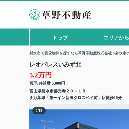
トップ
エリアか
射水市で賃貸物件を探すなら草野不動産株式会社
射水市
レオパレスいみず北
5.2万円
管理/共益費 5,000円
富山県
射水市
善光寺
２０－１８
万葉線「第一イン新湊クロスベイ前」駅徒歩10分
1
/
18