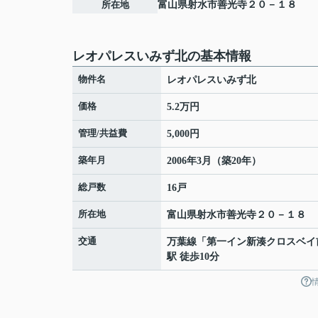
所在地
富山県
射水市
善光寺
２０－１８
レオパレスいみず北の基本情報
物件名
レオパレスいみず北
価格
5.2万円
管理/共益費
5,000円
築年月
2006年3月（築20年）
総戸数
16戸
所在地
富山県
射水市
善光寺
２０－１８
交通
万葉線
「
第一イン新湊クロスベイ
駅 徒歩10分