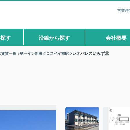
営業時間
ら探す
沿線から探す
会社概要
の賃貸一覧
第一イン新湊クロスベイ前駅
レオパレスいみず北