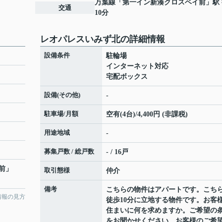
万葉線
「
第一イン新湊クロスベイ前
」駅
交通
10分
レオパレスいみず北の詳細情報
設備条件
駐輪場
インターネット対応
宅配ボックス
設備(その他)
-
駐車場/月額
空有(4台)/4,400円 (非課税)
用途地域
-
募集戸数 / 総戸数
- / 16戸
前
」
取引態様
仲介
備考
こちらの物件はアパートです。こち
情報の見方
徒歩10分に立地する物件です。お客
住まいに何を求めますか。ご希望の
をお聞かせください。お客様のご希