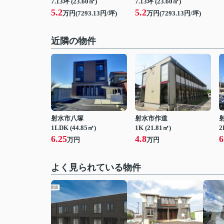
7.13坪 (23.60㎡)
7.13坪 (23.60㎡)
5.2
5.2
万円(7293.13円/坪)
万円(7293.13円/坪)
近隣の物件
射水市八塚
射水市作道
1LDK (44.85㎡)
1K (21.81㎡)
2
6.25
4.8
6
万円
万円
よく見られている物件