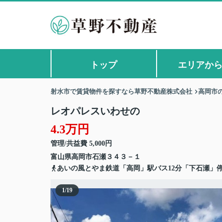
トップ
エリアか
射水市で賃貸物件を探すなら草野不動産株式会社
高岡市
レオパレスいわせの
4.3万円
管理/共益費 5,000円
富山県
高岡市
石瀬
３４３－１
あいの風とやま鉄道「高岡」駅バス12分「下石瀬」停
1
/
19