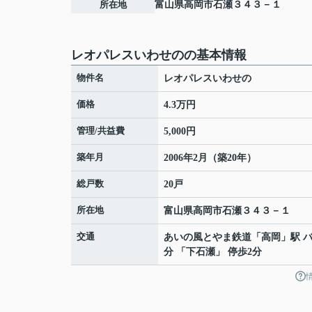
所在地
富山県
高岡市
石瀬
３４３－１
レオパレスいわせのの基本情報
物件名
レオパレスいわせの
価格
4.3万円
管理/共益費
5,000円
築年月
2006年2月（築20年）
総戸数
20戸
所在地
富山県
高岡市
石瀬
３４３－１
交通
あいの風とやま鉄道
「
高岡
」駅 バ
分 「下石瀬」 停歩2分