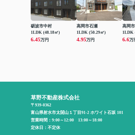
砺波市中村
高岡市石瀬
高岡市
1LDK (48.18㎡)
1LDK (50.29㎡)
1LDK 
6.45
4.95
6.6
万円
万円
万
草野不動産株式会社
〒939-0362
富山県射水市太閤山１丁目91-2 ホワイト石坂 101
営業時間：
9:00～12:00 13:00～18:00
定休日：
不定休