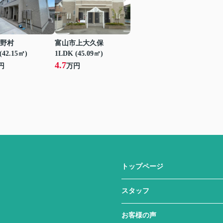
野村
富山市上大久保
(42.15㎡)
1LDK (45.09㎡)
4.7
円
万円
トップページ
スタッフ
お客様の声