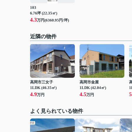
103
6.76坪 (22.35㎡)
4.3
万円(6360.95円/坪)
近隣の物件
高岡市三女子
高岡市金屋
1LDK (46.35㎡)
1LDK (42.04㎡)
1
4.9
4.5
5
万円
万円
よく見られている物件