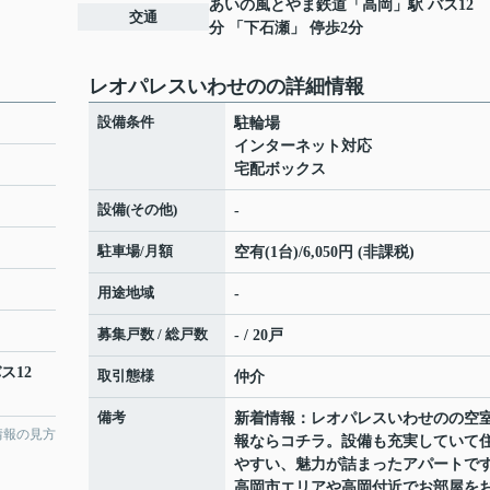
あいの風とやま鉄道
「
高岡
」駅 バス12
交通
分 「下石瀬」 停歩2分
レオパレスいわせのの詳細情報
設備条件
駐輪場
インターネット対応
宅配ボックス
設備(その他)
-
駐車場/月額
空有(1台)/6,050円 (非課税)
用途地域
-
募集戸数 / 総戸数
- / 20戸
ス12
取引態様
仲介
備考
新着情報：レオパレスいわせのの空
情報の見方
報ならコチラ。設備も充実していて
やすい、魅力が詰まったアパートで
高岡市エリアや高岡付近でお部屋を