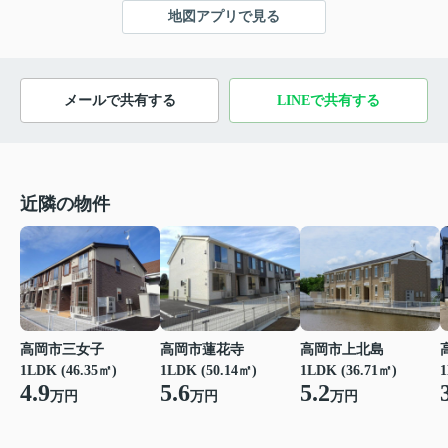
地図アプリで見る
メールで共有する
LINEで共有する
近隣の物件
高岡市三女子
高岡市蓮花寺
高岡市上北島
1
1LDK (46.35㎡)
1LDK (50.14㎡)
1LDK (36.71㎡)
4.9
5.6
5.2
万円
万円
万円