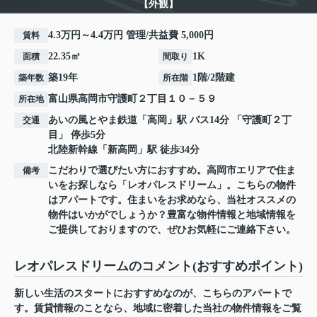
【外観】
4.3万円～4.4万円 管理/共益費 5,000円
賃料
22.35㎡
1K
面積
間取り
築19年
1階/2階建
築年数
所在階
富山県
高岡市
守護町
２丁目１０－５９
所在地
あいの風とやま鉄道
「
高岡
」駅 バス14分 「守護町２丁
交通
目」 停歩5分
北陸新幹線
「
新高岡
」駅 徒歩34分
こだわりで選びたい方におすすめ。高岡市エリアで住ま
備考
いをお探しなら「レオパレスドリーム」。こちらの物件
はアパートです。住まいをお求めなら、当社オススメの
物件はいかがでしょうか？豊富な物件情報と地域情報を
ご提供しておりますので、ぜひお気軽にご連絡下さい。
レオパレスドリームのコメント(おすすめポイント)
新しい生活のスタートにおすすめなのが、こちらのアパートで
す。賃貸情報のことなら、地域に密着した当社の物件情報をご覧