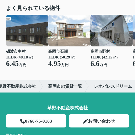
よく見られている物件
砺波市中村
高岡市石瀬
高岡市野村
1LDK (48.18㎡)
1LDK (50.29㎡)
1LDK (42.15㎡)
1
6.45
4.95
6.6
万円
万円
万円
草野不動産株式会社
高岡市の賃貸一覧
レオパレスドリーム
草野不動産株式会社
0766-75-0163
お問い合わせ