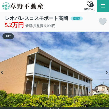
0
お気に入り
レオパレスコスモポート高岡
空室1
5.2万円
管理/共益費 5,000円
1
/
17