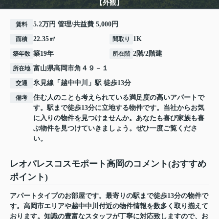
【外観】
5.2万円 管理/共益費 5,000円
賃料
22.35㎡
1K
面積
間取り
築19年
2階/2階建
築年数
所在階
富山県
高岡市
角
４９－１
所在地
氷見線
「
越中中川
」駅 徒歩13分
交通
住む人のことも考えられている満足度の高いアパートで
備考
す。駅まで徒歩13分に立地する物件です。当社からお気
に入りの物件を見つけませんか。あなたも喜び家族も喜
ぶ物件を見つけていきましょう。ぜひ一度ご覧くださ
い。
レオパレスコスモポート高岡のコメント(おすすめ
ポイント)
アパートタイプのお部屋です。最寄りの駅まで徒歩13分の物件で
す。高岡市エリアや越中中川付近の物件情報を数多く取り揃えて
おります。知識の豊富なスタッフが丁寧に対応致しますので、お