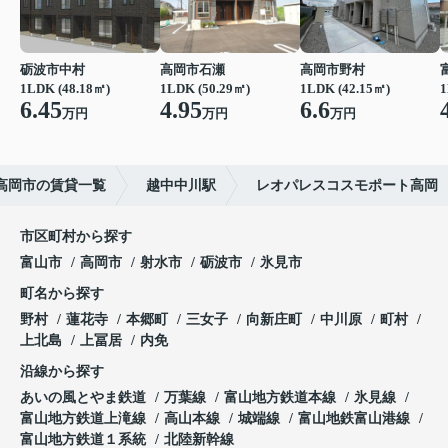
砺波市中村
高岡市石瀬
高岡市野村
1LDK (48.18㎡)
1LDK (50.29㎡)
1LDK (42.15㎡)
1
6.45
4.95
6.6
万円
万円
万円
高岡市の賃貸一覧
越中中川駅
レオパレスコスモポート高岡
市区町村から探す
富山市
高岡市
射水市
砺波市
氷見市
町名から探す
野村
蓮花寺
本郷町
三女子
向新庄町
中川原
町村
上北島
上冨居
内免
沿線から探す
あいの風とやま鉄道
万葉線
富山地方鉄道本線
氷見線
富山地方鉄道上滝線
高山本線
城端線
富山地鉄富山港線
富山地方鉄道１系統
北陸新幹線