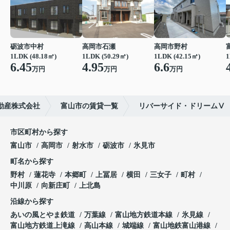
砺波市中村
高岡市石瀬
高岡市野村
1LDK (48.18㎡)
1LDK (50.29㎡)
1LDK (42.15㎡)
1
6.45
4.95
6.6
万円
万円
万円
動産株式会社
富山市の賃貸一覧
リバーサイド・ドリームⅤ
市区町村から探す
富山市
高岡市
射水市
砺波市
氷見市
町名から探す
野村
蓮花寺
本郷町
上冨居
横田
三女子
町村
中川原
向新庄町
上北島
沿線から探す
あいの風とやま鉄道
万葉線
富山地方鉄道本線
氷見線
富山地方鉄道上滝線
高山本線
城端線
富山地鉄富山港線