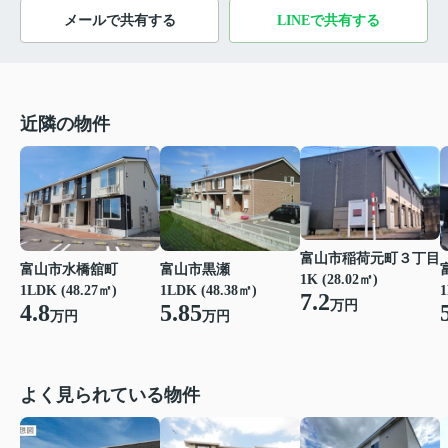
メールで共有する
LINEで共有する
近隣の物件
富山市稲荷元町３丁目
富山市水橋舘町
富山市黒瀬
1K (28.02㎡)
1LDK (48.27㎡)
1LDK (48.38㎡)
1
7.2
万円
4.8
5.85
万円
万円
よく見られている物件