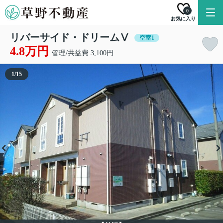
0
お気に入り
リバーサイド・ドリームⅤ
空室1
4.8万円
管理/共益費 3,100円
1
/
15