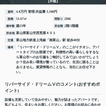
【外観】
4.8万円 管理/共益費 3,100円
賃料
51.67㎡
2DK
面積
間取り
築23年
2階/2階建
築年数
所在階
富山県
富山市
西荒屋
４０１
所在地
富山地方鉄道上滝線
「
南富山
」駅 徒歩40分
交通
「リバーサイド・ドリームⅤ」のここがイチオシ。アパ
備考
ートタイプのお部屋です。利便性の高い暮らしをするな
ら富山市へのお引越をご検討してみてはいかがでしょう
か？住み良い環境が整っているので、生活に困ることは
ありません。賃貸情報のことなら、当社にお任せ下さ
い。
リバーサイド・ドリームⅤのコメント(おすすめポ
イント)
設備も充実していて住みやすい、魅力が詰まったアパートです。
私どもより、住まいをお探しください。お客様のお好みに合わせ