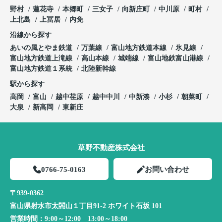
野村
蓮花寺
本郷町
三女子
向新庄町
中川原
町村
上北島
上冨居
内免
沿線から探す
あいの風とやま鉄道
万葉線
富山地方鉄道本線
氷見線
富山地方鉄道上滝線
高山本線
城端線
富山地鉄富山港線
富山地方鉄道１系統
北陸新幹線
駅から探す
高岡
富山
越中荏原
越中中川
中新湊
小杉
朝菜町
大泉
新高岡
東新庄
草野不動産株式会社
0766-75-0163
お問い合わせ
〒939-0362
富山県射水市太閤山１丁目91-2 ホワイト石坂 101
営業時間：
9:00～12:00 13:00～18:00