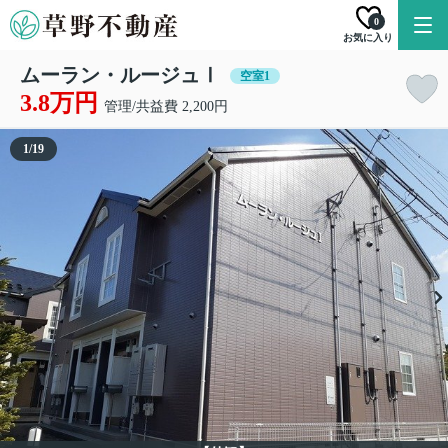
0
お気に入り
ムーラン・ルージュⅠ
空室1
3.8万円
管理/共益費 2,200円
1
/
19