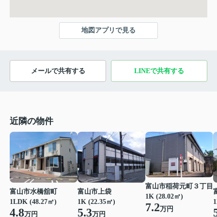
地図アプリで見る
メールで共有する
LINEで共有する
近隣の物件
富山市稲荷元町３丁目
富山市水橋舘町
富山市上袋
1K (28.02㎡)
1LDK (48.27㎡)
1K (22.35㎡)
1
7.2
万円
4.8
5.3
万円
万円