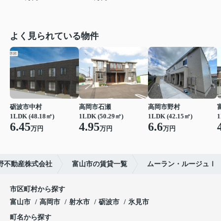
よく見られている物件
砺波市中村
高岡市石瀬
高岡市野村
1LDK (48.18㎡)
1LDK (50.29㎡)
1LDK (42.15㎡)
1
6.45
4.95
6.6
万円
万円
万円
野不動産株式会社
富山市の賃貸一覧
ムーラン・ルージュⅠ
市区町村から探す
富山市
高岡市
射水市
砺波市
氷見市
町名から探す