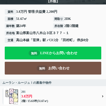
【外観】
3.8万円 管理/共益費 2,200円
賃料
51.67㎡
2DK
面積
間取り
築24年
2階/2階建
築年数
所在階
富山県
富山市
八木山
３区３７７－１
所在地
高山本線
「
笹津
」駅 バス5分 「田村町」 停歩8分
交通
LINEからお問い合わせ
無料
お問い合わせ
無料
ムーラン・ルージュⅠの募集中物件
201
3.8万円
2階 / 15.63坪(51.67㎡)