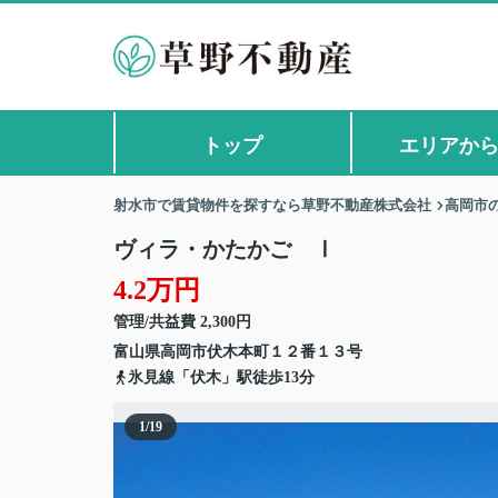
トップ
エリアか
射水市で賃貸物件を探すなら草野不動産株式会社
高岡市
ヴィラ・かたかご Ⅰ
4.2万円
管理/共益費 2,300円
富山県
高岡市
伏木本町
１２番１３号
氷見線「伏木」駅徒歩13分
1
/
19