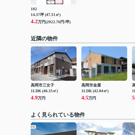
102
14.37坪 (47.51㎡)
4.2
万円(2922.76円/坪)
近隣の物件
高岡市三女子
高岡市金屋
1LDK (46.35㎡)
1LDK (42.04㎡)
1
4.9
4.5
5
万円
万円
よく見られている物件