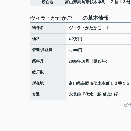
所在地
富山県
高岡市
伏木本町
１２番１３号
ヴィラ・かたかご Ⅰの基本情報
物件名
ヴィラ・かたかご Ⅰ
価格
4.2万円
管理/共益費
2,300円
築年月
2006年10月（築19年）
総戸数
-
所在地
富山県
高岡市
伏木本町
１２番１３
交通
氷見線
「
伏木
」駅 徒歩13分