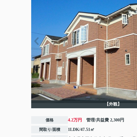
【外観】
価格
4.2万円
管理/共益費
2,300円
間取り/面積
1LDK/47.51㎡