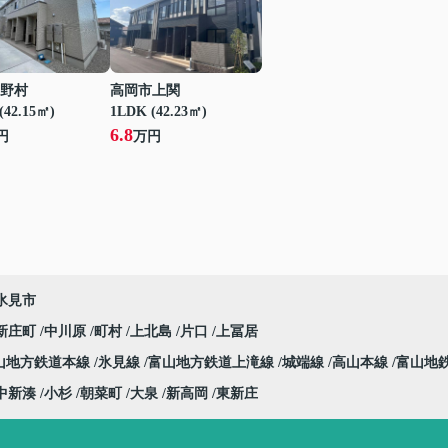
野村
高岡市上関
(42.15㎡)
1LDK (42.23㎡)
6.8
円
万円
氷見市
新庄町
中川原
町村
上北島
片口
上冨居
山地方鉄道本線
氷見線
富山地方鉄道上滝線
城端線
高山本線
富山地
中新湊
小杉
朝菜町
大泉
新高岡
東新庄