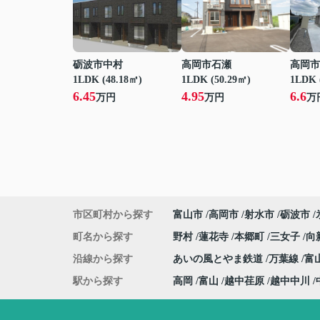
砺波市中村
高岡市石瀬
高岡市
1LDK (48.18㎡)
1LDK (50.29㎡)
1LDK 
6.45
4.95
6.6
万円
万円
万
市区町村から探す
富山市
高岡市
射水市
砺波市
町名から探す
野村
蓮花寺
本郷町
三女子
向
沿線から探す
あいの風とやま鉄道
万葉線
富
駅から探す
高岡
富山
越中荏原
越中中川