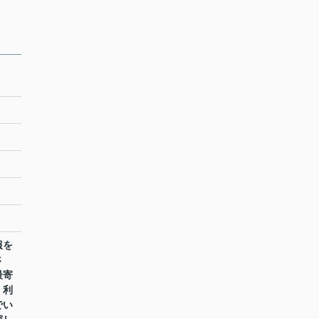
報を
さ
最寄
。利
でい