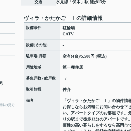
交通
氷見線
「
伏木
」駅 徒歩13分
ヴィラ・かたかご Ⅰの詳細情報
設備条件
駐輪場
CATV
設備(その他)
-
駐車場/月額
空有(4台)/5,500円 (税込)
用途地域
第一種住居
募集戸数 / 総戸数
- / -
号
取引態様
仲介
備考
「ヴィラ・かたかご Ⅰ」の物件情
情報の見方
お探しならお気軽にお問い合わせ下
い。アパートタイプのお部屋です。
りの駅まで徒歩13分のアパートです
便性の高い暮らしをするなら高岡市