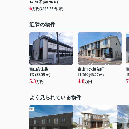
14.20坪 (46.96㎡)
6
万円(4225.35円/坪)
近隣の物件
富山市上袋
富山市水橋舘町
1K (22.35㎡)
1LDK (48.27㎡)
1
5.3
4.8
7
万円
万円
よく見られている物件