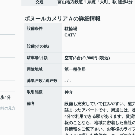
交通
富山地方鉄道１系統
「
大町
」駅 徒歩4分
ボヌールカメリアＡの詳細情報
設備条件
駐輪場
CATV
設備(その他)
-
駐車場/月額
空有(8台)/9,900円 (税込)
用途地域
第一種住居
募集戸数 / 総戸数
- / -
取引態様
仲介
徒歩4分
備考
設備も充実していて住みやすい、魅
情報の見方
詰まったアパートです。周辺には、
4分で利用できる駅があります。賃貸
報のことなら、地域に密着した当社
件情報をご覧下さい。お客様のライ