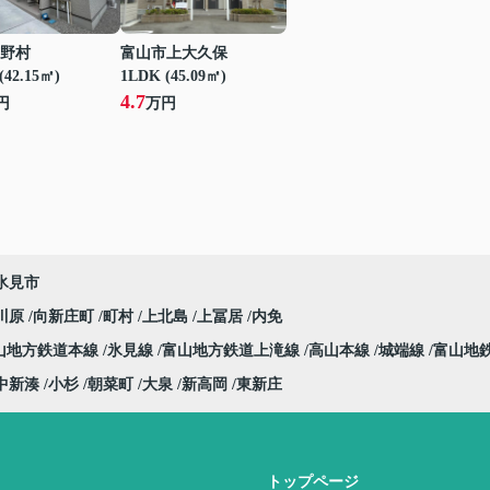
野村
富山市上大久保
(42.15㎡)
1LDK (45.09㎡)
4.7
円
万円
氷見市
川原
向新庄町
町村
上北島
上冨居
内免
山地方鉄道本線
氷見線
富山地方鉄道上滝線
高山本線
城端線
富山地
中新湊
小杉
朝菜町
大泉
新高岡
東新庄
トップページ