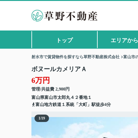
トップ
エリアか
射水市で賃貸物件を探すなら草野不動産株式会社
富山市
ボヌールカメリアＡ
6万円
管理/共益費 2,900円
富山県
富山市
太郎丸
４２番地１
富山地方鉄道１系統「大町」駅徒歩4分
1
/
19