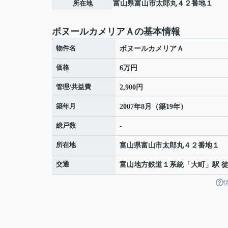
所在地
富山県
富山市
太郎丸
４２番地１
ボヌールカメリアＡの基本情報
物件名
ボヌールカメリアＡ
価格
6万円
管理/共益費
2,900円
築年月
2007年8月（築19年）
総戸数
-
所在地
富山県
富山市
太郎丸
４２番地１
交通
富山地方鉄道１系統
「
大町
」駅 