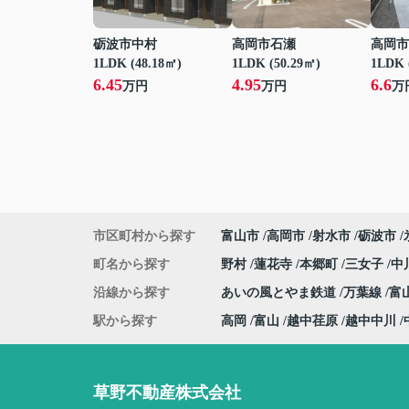
砺波市中村
高岡市石瀬
高岡市
1LDK (48.18㎡)
1LDK (50.29㎡)
1LDK 
6.45
4.95
6.6
万円
万円
万
市区町村から探す
富山市
高岡市
射水市
砺波市
町名から探す
野村
蓮花寺
本郷町
三女子
中
沿線から探す
あいの風とやま鉄道
万葉線
富
駅から探す
高岡
富山
越中荏原
越中中川
草野不動産株式会社