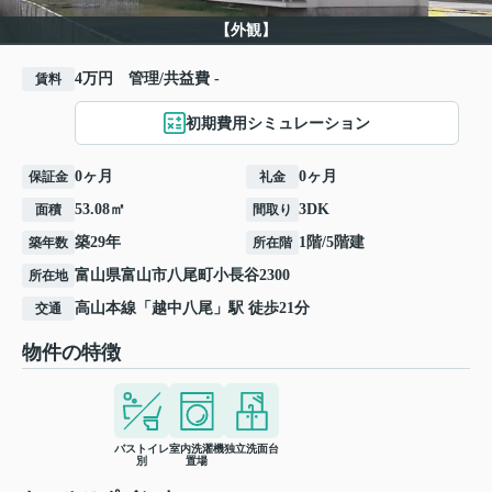
【外観】
4万円 管理/共益費 -
賃料
初期費用シミュレーション
0ヶ月
0ヶ月
保証金
礼金
53.08㎡
3DK
面積
間取り
築29年
1階/5階建
築年数
所在階
富山県
富山市
八尾町小長谷
2300
所在地
高山本線
「
越中八尾
」駅 徒歩21分
交通
物件の特徴
バストイレ
室内洗濯機
独立洗面台
別
置場