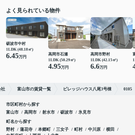
よく見られている物件
砺波市中村
1LDK (48.18㎡)
6.45
高岡市石瀬
高岡市野村
万円
1LDK (50.29㎡)
1LDK (42.15㎡)
1
4.95
6.6
万円
万円
会社
富山市の賃貸一覧
ビレッジハウス八尾3号棟
0105
市区町村から探す
富山市
高岡市
射水市
砺波市
氷見市
町名から探す
野村
蓮花寺
本郷町
三女子
町村
中川原
横田