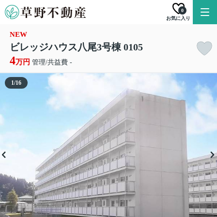
0
お気に入り
NEW
ビレッジハウス八尾3号棟 0105
4
万円
管理/共益費 -
1
/
16