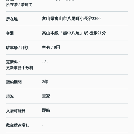
所在階 / 階建て
富山県
富山市
八尾町小長谷
2300
所在地
高山本線
「
越中八尾
」駅 徒歩21分
交通
空有 / 0円
駐車場 / 月額
- / -
更新料 /
更新事務手数料
2年
契約期間
空家
現況
即時
入居可能日
-
敷金積み増し