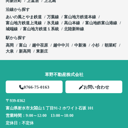
向新庄町
上冨居
上北島
沿線から探す
あいの風とやま鉄道
万葉線
富山地方鉄道本線
富山地方鉄道上滝線
氷見線
高山本線
富山地鉄富山港線
城端線
富山地方鉄道１系統
北陸新幹線
駅から探す
高岡
富山
越中荏原
越中中川
中新湊
小杉
朝菜町
大泉
新高岡
東新庄
草野不動産株式会社
0766-75-0163
お問い合わせ
〒939-0362
富山県射水市太閤山１丁目91-2 ホワイト石坂 101
営業時間：
9:00～12:00 13:00～18:00
定休日：
不定休