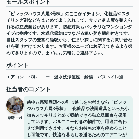
セールスポイント
「ビレッジハウス八尾3号棟」のここがイチオシ。化粧品やスタ
イリング剤などをまとめて出し入れして、サッと身支度を整えら
れる独立洗面台があります。防犯対策もバッチリなマンションタ
イプの物件です。水道代節約につながる追い焚き機能付きです。
当社スタッフの豊富な経験から、住まい探しに関するお問い合わ
せを受け付けております。お客様のニーズにお応えできるよう努
めて参りますので、まずはお気軽にご連絡下さい。
ポイント
エアコン
バルコニー
温水洗浄便座
給湯
バストイレ別
担当者のコメント
越中八尾駅周辺への引っ越しをお考えなら「ビレッ
ジハウス八尾3号棟」。化粧品や洗面道具といった小
物もスッキリまとめて収納できる独立洗面台を採用
草野 一雄
しています。バルコニー付きの物件で、用途に合わ
せて利用できます。今ならお持ちの車を停めること
も可能です。快適な暮らしを送るためのエアコンが