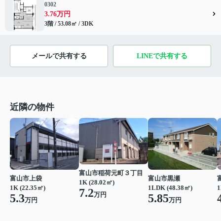
0302
3.76万円
3階 / 53.08㎡ / 3DK
メールで共有する
LINEで共有する
近隣の物件
富山市稲荷元町３丁目
富山市上袋
富山市黒瀬
1K (28.02㎡)
1K (22.35㎡)
1LDK (48.38㎡)
1
7.2
万円
5.3
5.85
万円
万円