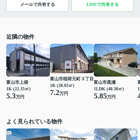
メールで共有する
LINEで共有する
近隣の物件
富山市稲荷元町３丁目
富山市上袋
富山市黒瀬
1K (28.02㎡)
1K (22.35㎡)
1LDK (48.38㎡)
1
7.2
万円
5.3
5.85
万円
万円
よく見られている物件