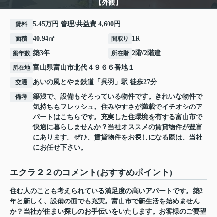
【外観】
5.45万円 管理/共益費 4,600円
賃料
40.94㎡
1R
面積
間取り
築3年
2階/2階建
築年数
所在階
富山県
富山市
北代
４９６６番地１
所在地
あいの風とやま鉄道
「
呉羽
」駅 徒歩27分
交通
築浅で、設備もそろっている物件です。きれいな物件で
備考
気持ちもフレッシュ。住みやすさが満載でイチオシのア
パートはこちらです。充実した住環境を有する富山市で
快適に暮らしませんか？当社オススメの賃貸物件が豊富
にあります。ぜひ、賃貸物件をお探しになる際は、当社
にお任せ下さい。
エクラ２２のコメント(おすすめポイント)
住む人のことも考えられている満足度の高いアパートです。築2
年と新しく、設備の面でも充実。富山市で新生活を始めません
か？当社が住まい探しのお手伝いをいたします。お客様のご要望