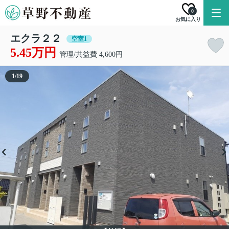
0
お気に入り
エクラ２２
空室1
5.45万円
管理/共益費 4,600円
1
/
19