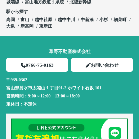
城端線
富山地方鉄道１系統
北陸新幹線
駅から探す
高岡
富山
越中荏原
越中中川
中新湊
小杉
朝菜町
大泉
新高岡
東新庄
草野不動産株式会社
0766-75-0163
お問い合わせ
〒939-0362
富山県射水市太閤山１丁目91-2 ホワイト石坂 101
営業時間：
9:00～12:00 13:00～18:00
定休日：
不定休