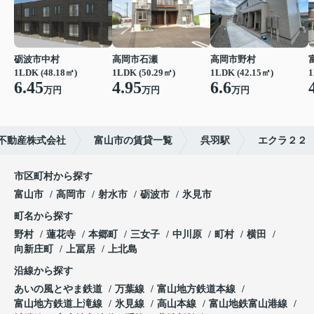
砺波市中村
高岡市石瀬
高岡市野村
1LDK (48.18㎡)
1LDK (50.29㎡)
1LDK (42.15㎡)
1
6.45
4.95
6.6
万円
万円
万円
不動産株式会社
富山市の賃貸一覧
呉羽駅
エクラ２２
市区町村から探す
富山市
高岡市
射水市
砺波市
氷見市
町名から探す
野村
蓮花寺
本郷町
三女子
中川原
町村
横田
向新庄町
上冨居
上北島
沿線から探す
あいの風とやま鉄道
万葉線
富山地方鉄道本線
富山地方鉄道上滝線
氷見線
高山本線
富山地鉄富山港線