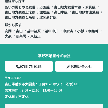
沿線から探す
あいの風とやま鉄道
万葉線
富山地方鉄道本線
氷見線
富山地方鉄道上滝線
城端線
高山本線
富山地鉄富山港線
富山地方鉄道１系統
北陸新幹線
駅から探す
高岡
富山
越中荏原
越中中川
中新湊
小杉
朝菜町
大泉
新高岡
東新庄
草野不動産株式会社
0766-75-0163
お問い合わせ
〒939-0362
富山県射水市太閤山１丁目91-2 ホワイト石坂 101
営業時間：
9:00～12:00 13:00～18:00
定休日：
不定休