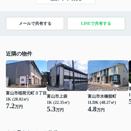
メールで共有する
LINEで共有する
近隣の物件
富山市稲荷元町３丁目
1
富山市上袋
富山市水橋舘町
1K (28.02㎡)
1K (22.35㎡)
1LDK (48.27㎡)
7.2
万円
5.3
4.8
万円
万円