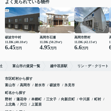
よく見られている物件
砺波市中村
高岡市石瀬
高岡市野村
1LDK (48.18㎡)
1LDK (50.29㎡)
1LDK (42.15㎡)
1
6.45
4.95
6.6
万円
万円
万円
社
富山市の賃貸一覧
越中荏原駅
リン・デ・クリート
市区町村から探す
富山市
高岡市
射水市
砺波市
氷見市
町名から探す
野村
蓮花寺
本郷町
三女子
向新庄町
中川原
町村
上北島
片口
上冨居