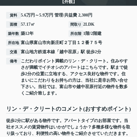
【外観】
5.6万円～5.9万円 管理/共益費 2,300円
賃料
57.17㎡
2LDK
面積
間取り
築12年
1階/2階建
築年数
所在階
富山県
富山市
向新庄町
２丁目１２番７５号
所在地
富山地方鉄道本線
「
越中荏原
」駅 徒歩2分
交通
こだわりポイント満載のリン・デ・クリート。住みやす
備考
さが満載でイチオシのアパートはこちらです。駅まで徒
歩2分の位置に立地する、アクセス良好な物件です。住
まいにこだわりをお持ちの方は、当社に是非お問い合せ
下さい。当社では、富山市や越中荏原付近の物件を数多
くご紹介致します。
リン・デ・クリートのコメント(おすすめポイント)
徒歩2分に駅がある物件です。アパートタイプのお部屋です。当
社オススメの賃貸物件はいかがでしょうか？多種多様な物件を取
り扱っており、利便性の高い物件をご紹介させていただきます。