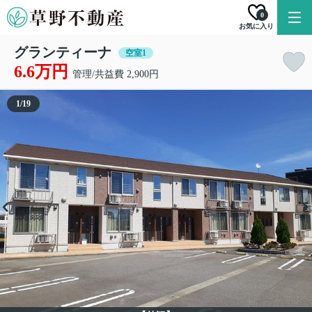
0
お気に入り
グランティーナ
空室1
6.6万円
管理/共益費 2,900円
1
/
19