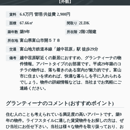
【外観】
6.6万円 管理/共益費 2,900円
賃料
67.66㎡
2LDK
面積
間取り
築9年
2階/2階建
築年数
所在階
富山県
富山市
開
５７８
所在地
富山地方鉄道本線
「
越中荏原
」駅 徒歩29分
交通
越中荏原駅近くの新居におすすめ、グランティーナの物
備考
件情報。アパートタイプのお部屋です。平成29年築のコ
チラの物件は、落ち着きのある室内が魅力的です。富山
市に住まいを求めれば、快適な暮らしを手に入れられる
でしょう。物件の詳細情報などは、当社までお気軽にご
連絡ください。
グランティーナのコメント(おすすめポイント)
住む人のことも考えられている満足度の高いアパートです。築9
年の物件。ライフスタイルに適した賃貸物件をお探しの方は、ぜ
ひ当社にお任せ下さい。当社は様々な物件を取り扱っており、お