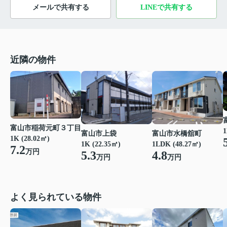
メールで共有する
LINEで共有する
近隣の物件
富山市稲荷元町３丁目
1
富山市上袋
富山市水橋舘町
1K (28.02㎡)
1K (22.35㎡)
1LDK (48.27㎡)
7.2
万円
5.3
4.8
万円
万円
よく見られている物件