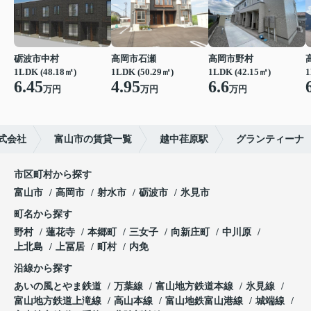
砺波市中村
高岡市石瀬
高岡市野村
1LDK (48.18㎡)
1LDK (50.29㎡)
1LDK (42.15㎡)
1
6.45
4.95
6.6
万円
万円
万円
式会社
富山市の賃貸一覧
越中荏原駅
グランティーナ
市区町村から探す
富山市
高岡市
射水市
砺波市
氷見市
町名から探す
野村
蓮花寺
本郷町
三女子
向新庄町
中川原
上北島
上冨居
町村
内免
沿線から探す
あいの風とやま鉄道
万葉線
富山地方鉄道本線
氷見線
富山地方鉄道上滝線
高山本線
富山地鉄富山港線
城端線