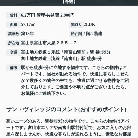
【外観】
6.2万円 管理/共益費 2,900円
賃料
57.17㎡
2LDK
面積
間取り
築13年
1階/2階建
築年数
所在階
富山県
富山市
大泉
２６５－７
所在地
富山地方鉄道１系統
「
南富山駅前
」駅 徒歩9分
交通
富山地方鉄道上滝線
「
南富山
」駅 徒歩9分
駅から徒歩9分に立地する物件です。こちらの物件はア
備考
パートです。当社が勧める物件で、快適に暮らしません
か？数多くの物件の中でも、快適に過ごせる物件をご紹
介しております。ご要望や不明な点がございましたら、
お気軽にご連絡下さい。
サン・ヴィレッジのコメント(おすすめポイント)
高いニーズのある、駅徒歩9分の物件です。こちらの物件はアパ
ートです。富山市エリアや南富山駅前付近で、お気に入りのお部
屋を探しませんか。快適な暮らしが送れるように、素敵なお部屋