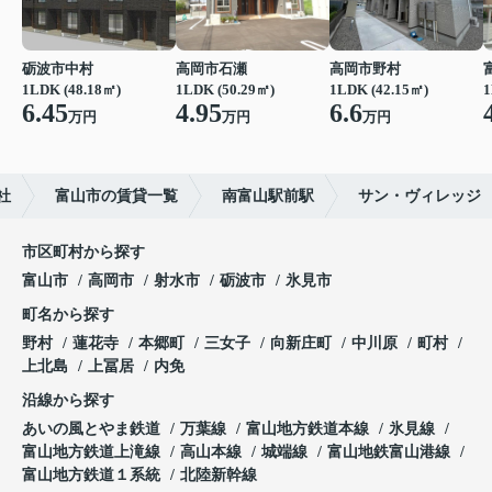
砺波市中村
高岡市石瀬
高岡市野村
1LDK (48.18㎡)
1LDK (50.29㎡)
1LDK (42.15㎡)
1
6.45
4.95
6.6
万円
万円
万円
社
富山市の賃貸一覧
南富山駅前駅
サン・ヴィレッジ
市区町村から探す
富山市
高岡市
射水市
砺波市
氷見市
町名から探す
野村
蓮花寺
本郷町
三女子
向新庄町
中川原
町村
上北島
上冨居
内免
沿線から探す
あいの風とやま鉄道
万葉線
富山地方鉄道本線
氷見線
富山地方鉄道上滝線
高山本線
城端線
富山地鉄富山港線
富山地方鉄道１系統
北陸新幹線