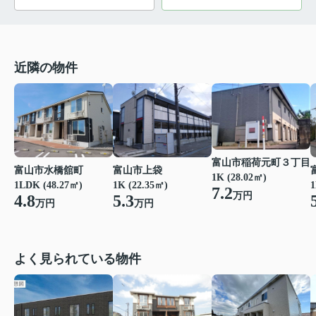
近隣の物件
富山市稲荷元町３丁目
富山市水橋舘町
富山市上袋
1K (28.02㎡)
1LDK (48.27㎡)
1K (22.35㎡)
1
7.2
万円
4.8
5.3
万円
万円
よく見られている物件