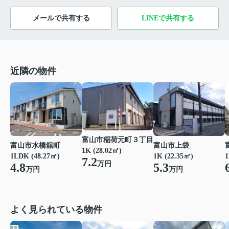
メールで共有する
LINEで共有する
近隣の物件
富山市稲荷元町３丁目
富山市水橋舘町
富山市上袋
1K (28.02㎡)
1LDK (48.27㎡)
1K (22.35㎡)
1
7.2
万円
4.8
5.3
万円
万円
よく見られている物件