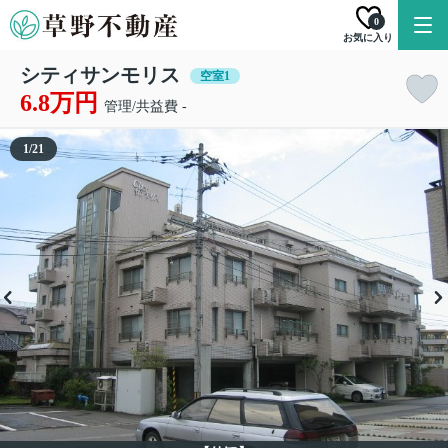
0
お気に入り
シティサンモリス
空室1
6.8万円
管理/共益費 -
1
/
21