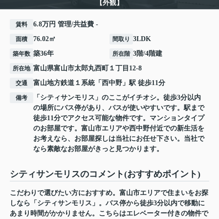
【外観】
6.8万円 管理/共益費 -
賃料
76.02㎡
3LDK
面積
間取り
築36年
3階/4階建
築年数
所在階
富山県
富山市
太郎丸西町
１丁目12-8
所在地
富山地方鉄道１系統
「
西中野
」駅 徒歩11分
交通
「シティサンモリス」のここがイチオシ。徒歩3分以内
備考
の場所にバス停があり、バスが使いやすいです。駅まで
徒歩11分でアクセス可能な物件です。マンションタイプ
のお部屋です。富山市エリアや西中野付近での新生活を
お考えなら、お部屋探しは当社にお任せ下さい。当社で
なら素敵なお部屋がきっと見つかります。
シティサンモリスのコメント(おすすめポイント)
こだわりで選びたい方におすすめ。富山市エリアで住まいをお探
しなら「シティサンモリス」。バス停から徒歩3分以内で移動に
あまり時間がかかりません。こちらはエレベーター付きの物件で