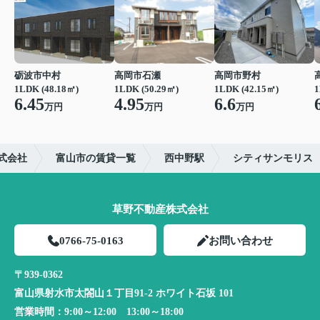
砺波市中村
高岡市石瀬
高岡市野村
1LDK (48.18㎡)
1LDK (50.29㎡)
1LDK (42.15㎡)
1
6.45
4.95
6.6
万円
万円
万円
式会社
富山市の賃貸一覧
西中野駅
シティサンモリス
草野不動産株式会社
0766-75-0163
お問い合わせ
〒939-0362
富山県射水市太閤山１丁目91-2 ホワイト石坂 101
営業時間：
9:00～12:00 13:00～18:00