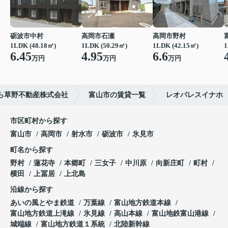
砺波市中村
高岡市石瀬
高岡市野村
1LDK (48.18㎡)
1LDK (50.29㎡)
1LDK (42.15㎡)
1
6.45
4.95
6.6
万円
万円
万円
ら草野不動産株式会社
富山市の賃貸一覧
レオパレスイナホ
市区町村から探す
富山市
高岡市
射水市
砺波市
氷見市
町名から探す
野村
蓮花寺
本郷町
三女子
中川原
向新庄町
町村
横田
上冨居
上北島
沿線から探す
あいの風とやま鉄道
万葉線
富山地方鉄道本線
富山地方鉄道上滝線
氷見線
高山本線
富山地鉄富山港線
城端線
富山地方鉄道１系統
北陸新幹線