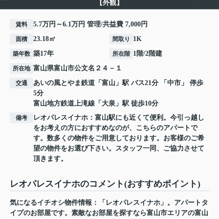
【外観】
5.7万円～6.1万円 管理/共益費 7,000円
賃料
23.18㎡
1K
面積
間取り
築17年
1階/2階建
築年数
所在階
富山県
富山市
公文名
２４－１
所在地
あいの風とやま鉄道
「
富山
」駅 バス21分 「中市」 停歩
交通
5分
富山地方鉄道上滝線
「
大泉
」駅 徒歩10分
レオパレスイナホ：富山駅にも近くて便利。今引っ越し
備考
をお考えの方におすすめなのが、こちらのアパートで
す。数多くの物件をご用意しております。お客様のご希
望の物件をお選び下さい。スタッフ一同、ご協力させて
頂きます。
レオパレスイナホのコメント(おすすめポイント)
気になるイチオシ物件情報：「レオパレスイナホ」。アパートタ
イプのお部屋です。素敵なお部屋を探すなら富山市エリアの富山