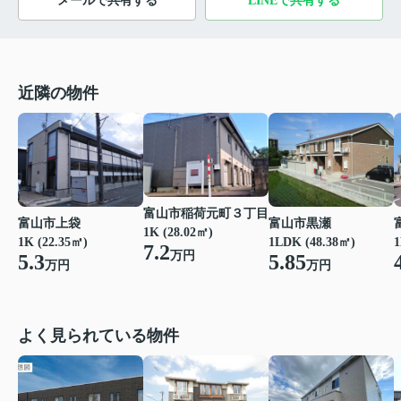
メールで共有する
LINEで共有する
近隣の物件
富山市稲荷元町３丁目
富山市上袋
富山市黒瀬
1K (28.02㎡)
1K (22.35㎡)
1LDK (48.38㎡)
1
7.2
万円
5.3
5.85
万円
万円
よく見られている物件