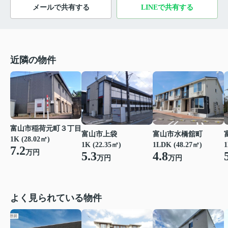
メールで共有する
LINEで共有する
近隣の物件
富山市稲荷元町３丁目
富山市上袋
富山市水橋舘町
1K (28.02㎡)
1K (22.35㎡)
1LDK (48.27㎡)
1
7.2
万円
5.3
4.8
万円
万円
よく見られている物件