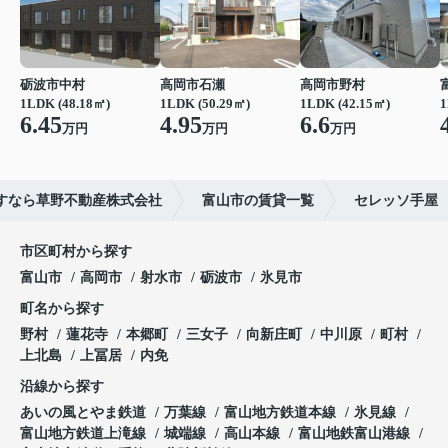
砺波市中村
高岡市石瀬
高岡市野村
1LDK (48.18㎡)
1LDK (50.29㎡)
1LDK (42.15㎡)
1
6.45
4.95
6.6
万円
万円
万円
すなら草野不動産株式会社
富山市の賃貸一覧
セレッソ手屋
市区町村から探す
富山市
高岡市
射水市
砺波市
氷見市
町名から探す
野村
蓮花寺
本郷町
三女子
向新庄町
中川原
町村
上北島
上冨居
内免
沿線から探す
あいの風とやま鉄道
万葉線
富山地方鉄道本線
氷見線
富山地方鉄道上滝線
城端線
高山本線
富山地鉄富山港線