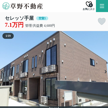
0
お気に入り
セレッソ手屋
空室1
7.1万円
管理/共益費 4,600円
1
/
19