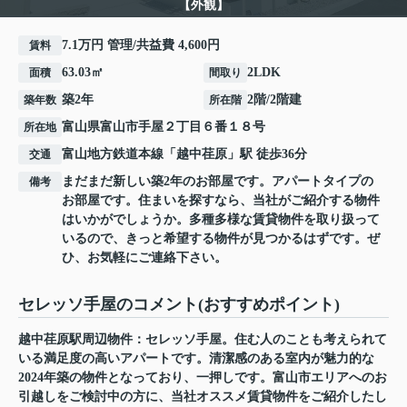
【外観】
7.1万円 管理/共益費 4,600円
賃料
63.03㎡
2LDK
面積
間取り
築2年
2階/2階建
築年数
所在階
富山県
富山市
手屋
２丁目６番１８号
所在地
富山地方鉄道本線
「
越中荏原
」駅 徒歩36分
交通
まだまだ新しい築2年のお部屋です。アパートタイプの
備考
お部屋です。住まいを探すなら、当社がご紹介する物件
はいかがでしょうか。多種多様な賃貸物件を取り扱って
いるので、きっと希望する物件が見つかるはずです。ぜ
ひ、お気軽にご連絡下さい。
セレッソ手屋のコメント(おすすめポイント)
越中荏原駅周辺物件：セレッソ手屋。住む人のことも考えられて
いる満足度の高いアパートです。清潔感のある室内が魅力的な
2024年築の物件となっており、一押しです。富山市エリアへのお
引越しをご検討中の方に、当社オススメ賃貸物件をご紹介したし