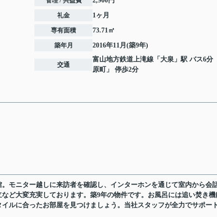
管理 / 共益費
2,900円
礼金
1ヶ月
専有面積
73.71㎡
築年月
2016年11月(築9年)
富山地方鉄道上滝線
「
大泉
」駅 バス6分
交通
原町」 停歩2分
館。モニター越しに来訪者を確認し、インターホンを通じて室内から会
立など大変充実しております。築9年の物件です。お風呂には追い焚き機
タイルに合ったお部屋を見つけましょう。当社スタッフが全力でサポー