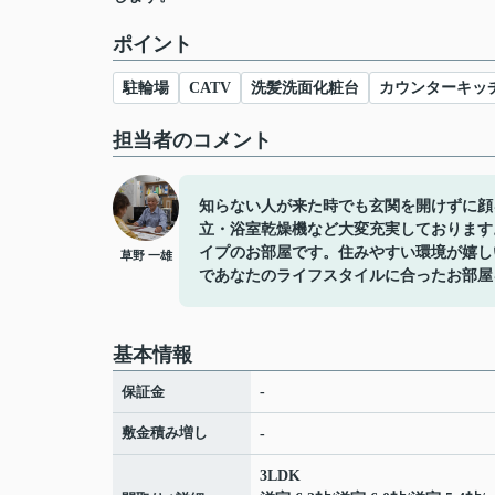
ポイント
駐輪場
CATV
洗髪洗面化粧台
カウンターキッ
担当者のコメント
知らない人が来た時でも玄関を開けずに顔
立・浴室乾燥機など大変充実しております
イプのお部屋です。住みやすい環境が嬉し
草野 一雄
であなたのライフスタイルに合ったお部屋
基本情報
保証金
-
敷金積み増し
-
3LDK