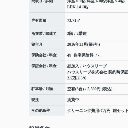
間取り / 詳細
洋室 6.2帖
/
洋室 6.0帖
/
洋室 5.4帖
/
LDK 14.1帖
専有面積
73.71㎡
所在階 / 階建て
2階 / 2階建
築年月
2016年11月(築9年)
保険会社 / 料金
有 住宅保険料 / -
保証会社 / 料金
必加入 / ハウスリーブ
ハウスリーブ株式会社 契約時保証委
2.5万/2.5％
駐車場 / 月額
空有(3台) / 5,500円 (税込)
現況
賃貸中
その他条件
クリーニング費用:7万円 鍵セット費