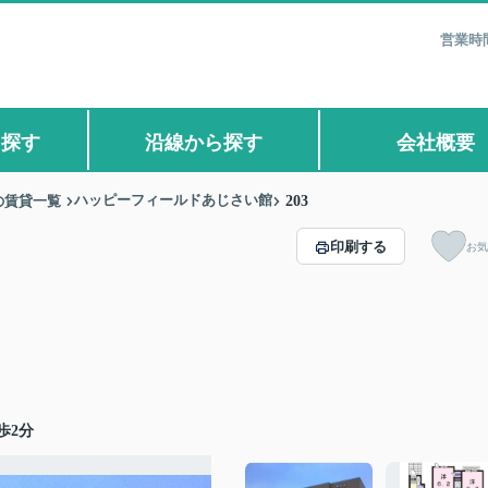
営業時間
ら探す
沿線から探す
会社概要
ハッピーフィールドあじさい館
の賃貸一覧
203
印刷する
お気
歩2分