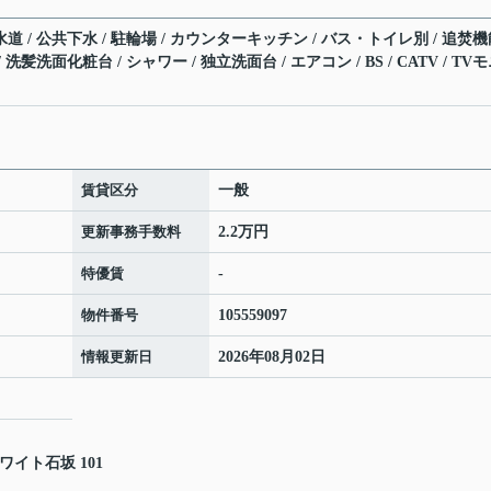
水道 / 公共下水 / 駐輪場 / カウンターキッチン / バス・トイレ別 / 追焚
洗髪洗面化粧台 / シャワー / 独立洗面台 / エアコン / BS / CATV / TV
賃貸区分
一般
更新事務手数料
2.2万円
特優賃
-
物件番号
105559097
情報更新日
2026年08月02日
ワイト石坂 101