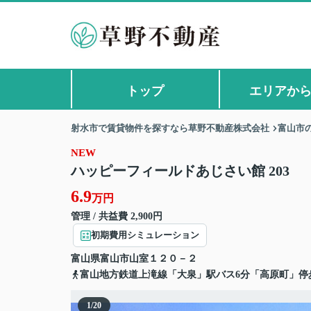
トップ
エリアか
射水市で賃貸物件を探すなら草野不動産株式会社
富山市
NEW
ハッピーフィールドあじさい館 203
6.9
万円
管理 / 共益費 2,900円
初期費用シミュレーション
富山県
富山市
山室
１２０－２
富山地方鉄道上滝線「大泉」駅バス6分「高原町」停
1
/
20