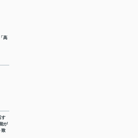
 「高
話す
能が
ト致