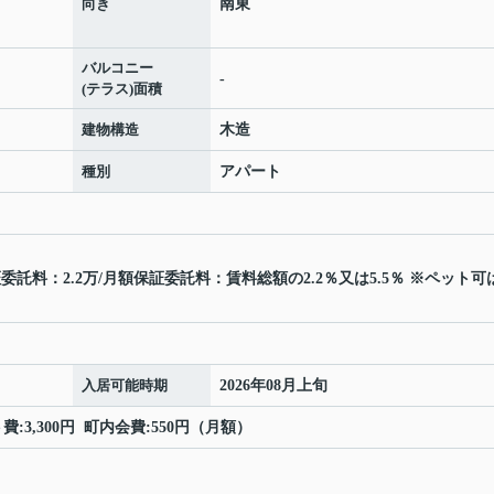
向き
南東
バルコニー
-
(テラス)面積
建物構造
木造
種別
アパート
託料：2.2万/月額保証委託料：賃料総額の2.2％又は5.5％ ※ペット可
入居可能時期
2026年08月上旬
:3,300円 町内会費:550円（月額）