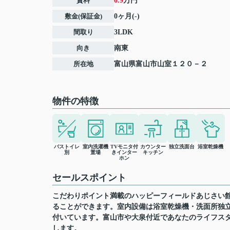
賃料
6.9
万円
敷金(保証金)
0ヶ月(-)
間取り
3LDK
向き
南東
所在地
富山県
富山市
山室
１２０－２
物件の特徴
バストイレ
室内洗濯機
TVモニタ付
カウンター
独立洗面台
浴室乾燥機
別
置場
きインター
キッチン
ホン
セールスポイント
こだわりポイント満載のハッピーフィールドあじさい
ることができます。室内設備は浴室乾燥機・洗面所独
付いています。富山市や大泉付近であなたのライフス
します。