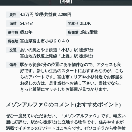
【外観】
4.5万円 管理/共益費 2,200円
賃料
54.74㎡
2LDK
面積
間取り
築32年
2階/2階建
築年数
所在階
富山県
富山市
小杉
２０４０
所在地
あいの風とやま鉄道
「
小杉
」駅 徒歩7分
交通
富山地方鉄道上滝線
「
上堀
」駅 徒歩8分
駅から徒歩7分の位置にある物件なので、アクセスも良
備考
好です。新しい生活のスタートにおすすめなのが、こち
らのアパートです。富山市エリアや小杉付近でお部屋を
お探しの方は、是非当社へお越し下さい。当社でなら、
きっと希望にマッチしたお部屋が見つかります。
メゾンアルファＣのコメント(おすすめポイント)
ぜひ一度見ていただきたい、「メゾンアルファＣ」です。幅広い
層に好評な、駅から徒歩7分に立地する物件です。住みやすさが
満載でイチオシのアパートはこちらです。ぜひコチラから物件検