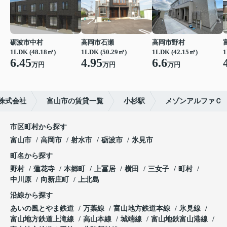
砺波市中村
高岡市石瀬
高岡市野村
1LDK (48.18㎡)
1LDK (50.29㎡)
1LDK (42.15㎡)
1
6.45
4.95
6.6
万円
万円
万円
株式会社
富山市の賃貸一覧
小杉駅
メゾンアルファＣ
市区町村から探す
富山市
高岡市
射水市
砺波市
氷見市
町名から探す
野村
蓮花寺
本郷町
上冨居
横田
三女子
町村
中川原
向新庄町
上北島
沿線から探す
あいの風とやま鉄道
万葉線
富山地方鉄道本線
氷見線
富山地方鉄道上滝線
高山本線
城端線
富山地鉄富山港線