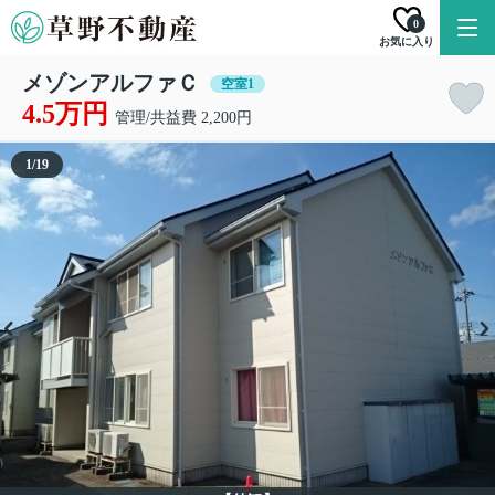
0
お気に入り
メゾンアルファＣ
空室1
4.5万円
管理/共益費 2,200円
1
/
19