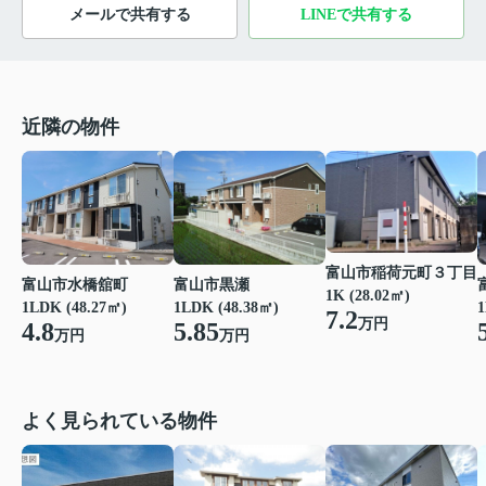
メールで共有する
LINEで共有する
近隣の物件
富山市稲荷元町３丁目
富山市水橋舘町
富山市黒瀬
1K (28.02㎡)
1LDK (48.27㎡)
1LDK (48.38㎡)
1
7.2
万円
4.8
5.85
万円
万円
よく見られている物件