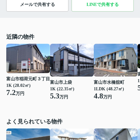
メールで共有する
LINEで共有する
近隣の物件
富山市稲荷元町３丁目
1
富山市上袋
富山市水橋舘町
1K (28.02㎡)
1K (22.35㎡)
1LDK (48.27㎡)
7.2
万円
5.3
4.8
万円
万円
よく見られている物件