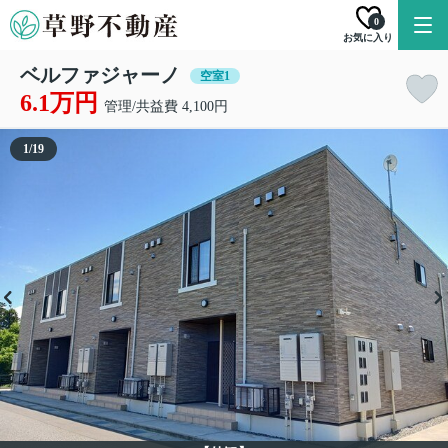
0
お気に入り
ベルファジャーノ
空室1
6.1万円
管理/共益費 4,100円
1
/
19