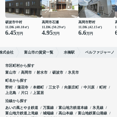
砺波市中村
高岡市石瀬
高岡市野村
1LDK (48.18㎡)
1LDK (50.29㎡)
1LDK (42.15㎡)
1
6.45
4.95
6.6
万円
万円
万円
株式会社
富山市の賃貸一覧
水橋駅
ベルファジャーノ
市区町村から探す
富山市
高岡市
射水市
砺波市
氷見市
町名から探す
野村
蓮花寺
本郷町
三女子
向新庄町
中川原
町村
上北島
片口
上冨居
沿線から探す
あいの風とやま鉄道
万葉線
富山地方鉄道本線
氷見線
富山地方鉄道上滝線
城端線
高山本線
富山地鉄富山港線