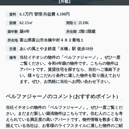
【外観】
6.1万円 管理/共益費 4,100円
賃料
62.13㎡
2LDK
面積
間取り
築4年
2階/2階建
築年数
所在階
富山県
富山市
水橋中村
４８２番地１
所在地
あいの風とやま鉄道
「
水橋
」駅 徒歩18分
交通
当社イチオシの物件の「ベルファジャーノ」。ぜひ一度
備考
ご覧ください。令和4年築の物件です。こちらの物件は
アパートです。賃貸住宅を探すなら、当社へご連絡下さ
い。様々なこだわり条件に適した物件を取り揃えており
ます。ぜひ、お気軽に当社へお問い合わせ下さい。
ベルファジャーノのコメント(おすすめポイント)
当社イチオシの物件の「ベルファジャーノ」。ぜひ一度ご覧くだ
さい。まだまだ新しい築浅物件はこちらです。住む人のことも考
えられている満足度の高いアパートです。物件情報を数多く取り
揃えている当社は、お客様のライフスタイルに適した物件のご紹