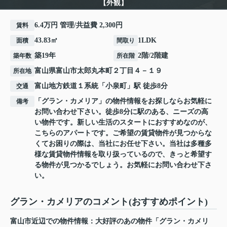
【外観】
6.4万円 管理/共益費 2,300円
賃料
43.83㎡
1LDK
面積
間取り
築19年
2階/2階建
築年数
所在階
富山県
富山市
太郎丸本町
２丁目４－１９
所在地
富山地方鉄道１系統
「
小泉町
」駅 徒歩8分
交通
「グラン・カメリア」の物件情報をお探しならお気軽に
備考
お問い合わせ下さい。徒歩8分に駅のある、ニーズの高
い物件です。新しい生活のスタートにおすすめなのが、
こちらのアパートです。ご希望の賃貸物件が見つからな
くてお困りの際は、当社にお任せ下さい。当社は多種多
様な賃貸物件情報を取り扱っているので、きっと希望す
る物件が見つかるでしょう。お気軽にお問い合わせ下さ
い。
グラン・カメリアのコメント(おすすめポイント)
富山市近辺での物件情報：大好評のあの物件「グラン・カメリ