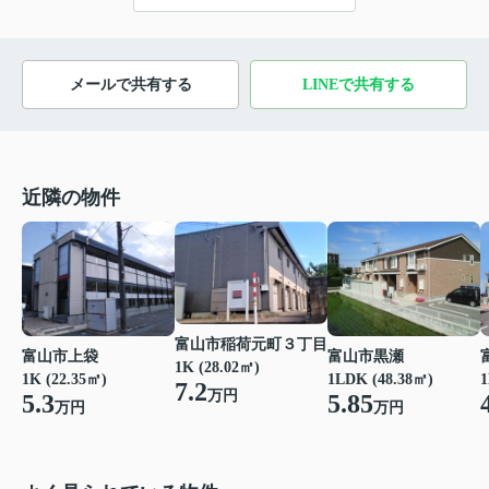
メールで共有する
LINEで共有する
近隣の物件
富山市稲荷元町３丁目
富山市上袋
富山市黒瀬
1K (28.02㎡)
1K (22.35㎡)
1LDK (48.38㎡)
1
7.2
万円
5.3
5.85
万円
万円