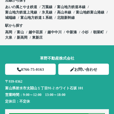
沿線から探す
あいの風とやま鉄道
万葉線
富山地方鉄道本線
富山地方鉄道上滝線
氷見線
高山本線
富山地鉄富山港線
城端線
富山地方鉄道１系統
北陸新幹線
駅から探す
高岡
富山
越中荏原
越中中川
中新湊
小杉
朝菜町
大泉
新高岡
東新庄
草野不動産株式会社
0766-75-0163
お問い合わせ
〒939-0362
富山県射水市太閤山１丁目91-2 ホワイト石坂 101
営業時間：
9:00～12:00 13:00～18:00
定休日：
不定休