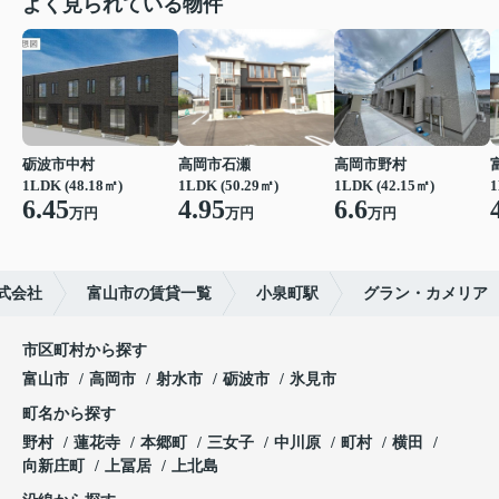
よく見られている物件
砺波市中村
高岡市石瀬
高岡市野村
1LDK (48.18㎡)
1LDK (50.29㎡)
1LDK (42.15㎡)
1
6.45
4.95
6.6
万円
万円
万円
式会社
富山市の賃貸一覧
小泉町駅
グラン・カメリア
市区町村から探す
富山市
高岡市
射水市
砺波市
氷見市
町名から探す
野村
蓮花寺
本郷町
三女子
中川原
町村
横田
向新庄町
上冨居
上北島