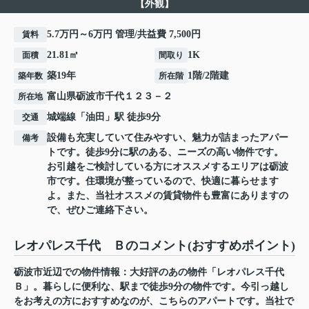
【外観】
5.7万円～6万円 管理/共益費 7,500円
賃料
21.81㎡
1K
面積
間取り
築19年
1階/2階建
築年数
所在階
富山県
砺波市
千代
１２３－２
所在地
城端線
「
油田
」駅 徒歩9分
交通
設備も充実していて住みやすい、魅力が詰まったアパー
備考
トです。徒歩9分に駅のある、ニーズの高い物件です。
お引越をご検討している方にオススメするエリアは砺波
市です。住環境が整っているので、快適に暮らせます
よ。また、当社オススメの賃貸物件も豊富にありますの
で、ぜひご連絡下さい。
レオパレス千代 Ｂのコメント(おすすめポイント)
砺波市近辺での物件情報：大好評のあの物件「レオパレス千代
Ｂ」。暮らしに便利な、駅まで徒歩9分の物件です。今引っ越し
をお考えの方におすすめなのが、こちらのアパートです。当社で