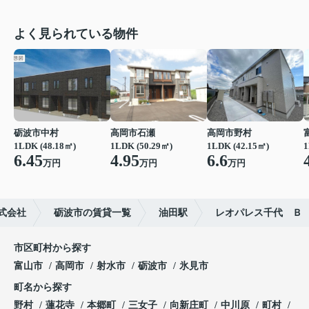
よく見られている物件
砺波市中村
高岡市石瀬
高岡市野村
1LDK (48.18㎡)
1LDK (50.29㎡)
1LDK (42.15㎡)
1
6.45
4.95
6.6
万円
万円
万円
式会社
砺波市の賃貸一覧
油田駅
レオパレス千代 Ｂ
市区町村から探す
富山市
高岡市
射水市
砺波市
氷見市
町名から探す
野村
蓮花寺
本郷町
三女子
向新庄町
中川原
町村