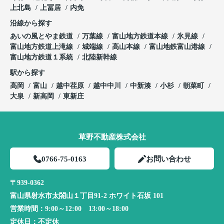
上北島
上冨居
内免
沿線から探す
あいの風とやま鉄道
万葉線
富山地方鉄道本線
氷見線
富山地方鉄道上滝線
城端線
高山本線
富山地鉄富山港線
富山地方鉄道１系統
北陸新幹線
駅から探す
高岡
富山
越中荏原
越中中川
中新湊
小杉
朝菜町
大泉
新高岡
東新庄
草野不動産株式会社
0766-75-0163
お問い合わせ
〒939-0362
富山県射水市太閤山１丁目91-2 ホワイト石坂 101
営業時間：
9:00～12:00 13:00～18:00
定休日：
不定休