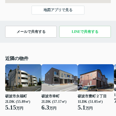
地図アプリで見る
メールで共有する
LINEで共有する
近隣の物件
1
砺波市永福町
砺波市幸町
砺波市豊町２丁目
2LDK (55.89㎡)
2LDK (57.17㎡)
1LDK (51.05㎡)
5.15
6.3
5.1
万円
万円
万円