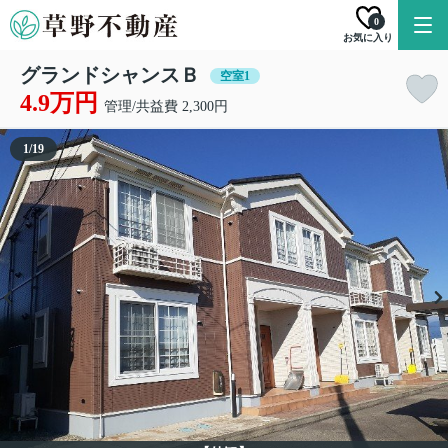
0
お気に入り
グランドシャンスＢ
空室1
4.9万円
管理/共益費 2,300円
1
/
19