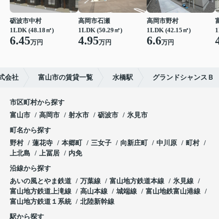
砺波市中村
高岡市石瀬
高岡市野村
1LDK (48.18㎡)
1LDK (50.29㎡)
1LDK (42.15㎡)
1
6.45
4.95
6.6
万円
万円
万円
式会社
富山市の賃貸一覧
水橋駅
グランドシャンスＢ
市区町村から探す
富山市
高岡市
射水市
砺波市
氷見市
町名から探す
野村
蓮花寺
本郷町
三女子
向新庄町
中川原
町村
上北島
上冨居
内免
沿線から探す
あいの風とやま鉄道
万葉線
富山地方鉄道本線
氷見線
富山地方鉄道上滝線
高山本線
城端線
富山地鉄富山港線
富山地方鉄道１系統
北陸新幹線
駅から探す