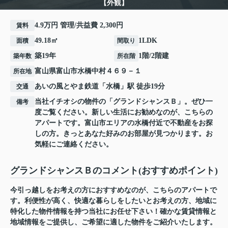
【外観】
4.9万円 管理/共益費 2,300円
賃料
49.18㎡
1LDK
面積
間取り
築19年
1階/2階建
築年数
所在階
富山県
富山市
水橋中村
４６９－１
所在地
あいの風とやま鉄道
「
水橋
」駅 徒歩19分
交通
当社イチオシの物件の「グランドシャンスＢ」。ぜひ一
備考
度ご覧ください。新しい生活にお勧めなのが、こちらの
アパートです。富山市エリアの水橋付近で不動産をお探
しの方。きっとあなた好みのお部屋が見つかります。お
気軽にご連絡ください。
グランドシャンスＢのコメント(おすすめポイント)
今引っ越しをお考えの方におすすめなのが、こちらのアパートで
す。利便性が高く、快適な暮らしをしたいとお考えの方、地域に
特化した物件情報を持つ当社にお任せ下さい！確かな賃貸情報と
地域情報をご提供し、ご希望に適した物件をご紹介いたします。