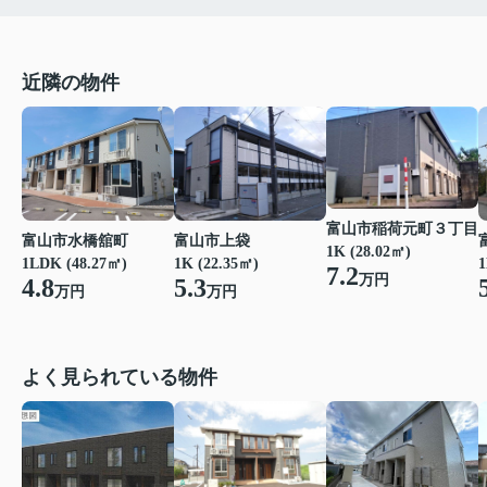
近隣の物件
富山市稲荷元町３丁目
富山市水橋舘町
富山市上袋
1K (28.02㎡)
1LDK (48.27㎡)
1K (22.35㎡)
1
7.2
万円
4.8
5.3
万円
万円
よく見られている物件